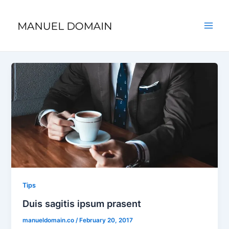
Skip
Post
Main
to
pagination
Men
content
Tips
Duis sagitis ipsum prasent
manueldomain.co
/
February 20, 2017